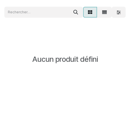
Se rendre au contenu
Aucun produit défini